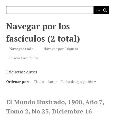
i
n
c
i
Navegar por los
p
a
fascículos (2 total)
l
Navegar todo
Navegar por Etiqueta
Buscar Fascículos
Etiquetas: Autos
Ordenar por:
Título
Autor
Fecha de agregación
El Mundo Ilustrado, 1900, Año 7,
Tomo 2, No 25, Diciembre 16