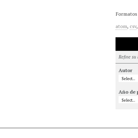
Formatos 
atom
,
csv
Refine su
Autor
Año de 