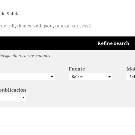
de Salida
,
dc-rdf
,
dcmes-xml
,
json
,
omeka-xml
,
rss2
Refine search
 búsqueda a ciertos campos
Fuente
Mat
publicación