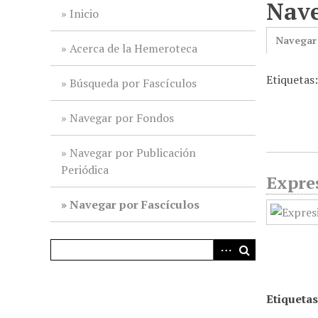
Nave
i
Inicio
n
Navegar
c
Acerca de la Hemeroteca
i
Etiquetas
p
Búsqueda por Fascículos
a
l
Navegar por Fondos
Navegar por Publicación
Periódica
Expres
Navegar por Fascículos
Etiquetas