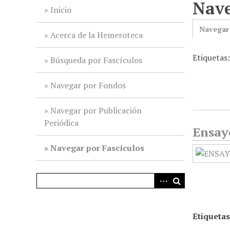
Nave
i
Inicio
n
Navegar
c
Acerca de la Hemeroteca
i
Etiquetas
p
Búsqueda por Fascículos
a
l
Navegar por Fondos
Navegar por Publicación
Periódica
Ensayo
Navegar por Fascículos
Etiquetas