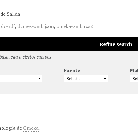
de Salida
,
dc-rdf
,
dcmes-xml
,
json
,
omeka-xml
,
rss2
Refine search
 búsqueda a ciertos campos
Fuente
Mat
nología de
Omeka
.