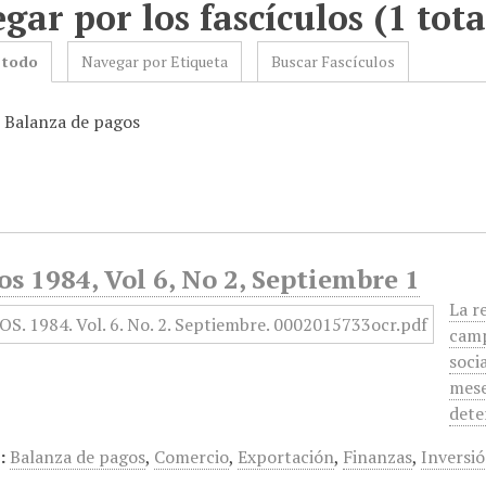
gar por los fascículos (1 tota
 todo
Navegar por Etiqueta
Buscar Fascículos
: Balanza de pagos
s 1984, Vol 6, No 2, Septiembre 1
La r
camp
soci
mese
dete
:
Balanza de pagos
,
Comercio
,
Exportación
,
Finanzas
,
Inversi