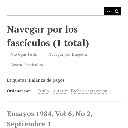
i
n
c
i
Navegar por los
p
a
fascículos (1 total)
l
Navegar todo
Navegar por Etiqueta
Buscar Fascículos
Etiquetas: Balanza de pagos
Ordenar por:
Título
Autor
Fecha de agregación
Ensayos 1984, Vol 6, No 2,
Septiembre 1