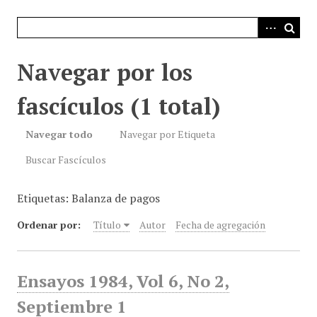
i
n
c
i
Navegar por los
p
a
fascículos (1 total)
l
Navegar todo
Navegar por Etiqueta
Buscar Fascículos
Etiquetas: Balanza de pagos
Ordenar por:
Título
Autor
Fecha de agregación
Ensayos 1984, Vol 6, No 2,
Septiembre 1