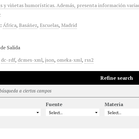
as y viñetas humorísticas. Además, presenta información variad
…
:
África
,
Basáñez
,
Escuelas
,
Madrid
de Salida
,
dc-rdf
,
dcmes-xml
,
json
,
omeka-xml
,
rss2
Refine search
 búsqueda a ciertos campos
Fuente
Materia