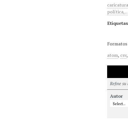
caricatur
política,
Etiquetas
Formatos 
atom
,
csv
Refine su
Autor