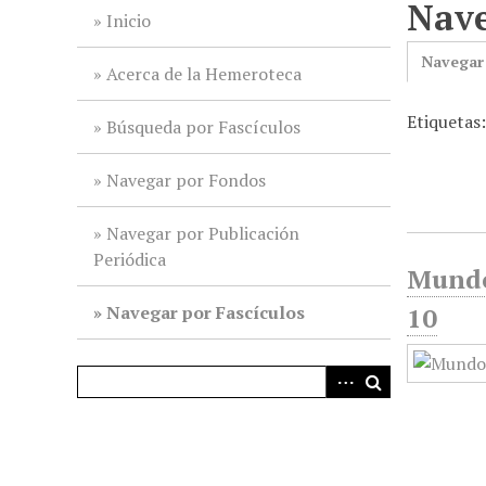
Nave
i
Inicio
n
Navegar
c
Acerca de la Hemeroteca
i
Etiquetas
p
Búsqueda por Fascículos
a
l
Navegar por Fondos
Navegar por Publicación
Periódica
Mundo 
Navegar por Fascículos
10