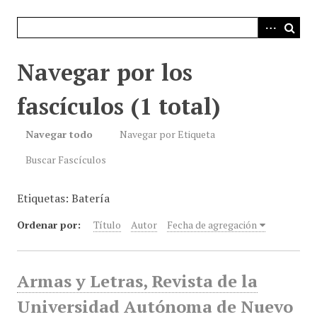
i
n
c
i
Navegar por los
p
a
fascículos (1 total)
l
Navegar todo
Navegar por Etiqueta
Buscar Fascículos
Etiquetas: Batería
Ordenar por:
Título
Autor
Fecha de agregación
Armas y Letras, Revista de la
Universidad Autónoma de Nuevo