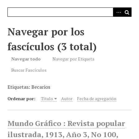
i
n
c
i
Navegar por los
p
a
fascículos (3 total)
l
Navegar todo
Navegar por Etiqueta
Buscar Fascículos
Etiquetas: Becarios
Ordenar por:
Título
Autor
Fecha de agregación
Mundo Gráfico : Revista popular
ilustrada, 1913, Año 3, No 100,