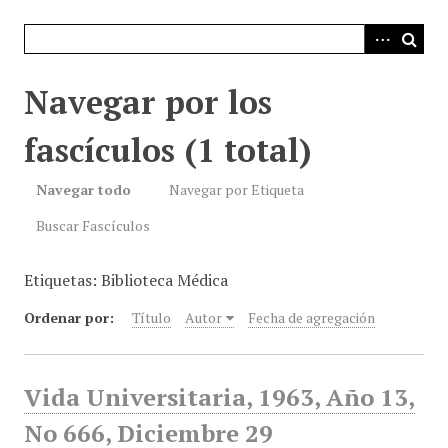
i
n
c
i
Navegar por los
p
a
fascículos (1 total)
l
Navegar todo
Navegar por Etiqueta
Buscar Fascículos
Etiquetas: Biblioteca Médica
Ordenar por:
Título
Autor
Fecha de agregación
Vida Universitaria, 1963, Año 13,
No 666, Diciembre 29