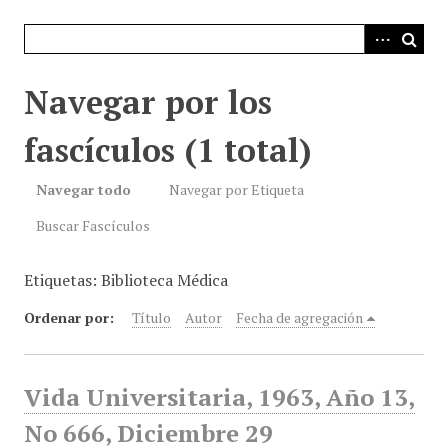
i
n
c
i
Navegar por los
p
a
fascículos (1 total)
l
Navegar todo
Navegar por Etiqueta
Buscar Fascículos
Etiquetas: Biblioteca Médica
Ordenar por:
Título
Autor
Fecha de agregación
Vida Universitaria, 1963, Año 13,
No 666, Diciembre 29