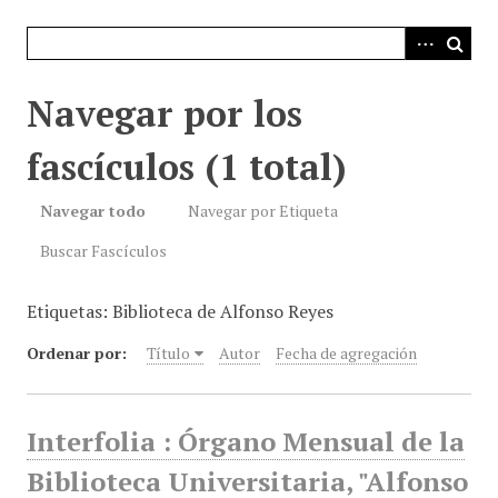
i
n
c
i
Navegar por los
p
a
fascículos (1 total)
l
Navegar todo
Navegar por Etiqueta
Buscar Fascículos
Etiquetas: Biblioteca de Alfonso Reyes
Ordenar por:
Título
Autor
Fecha de agregación
Interfolia : Órgano Mensual de la
Biblioteca Universitaria, "Alfonso