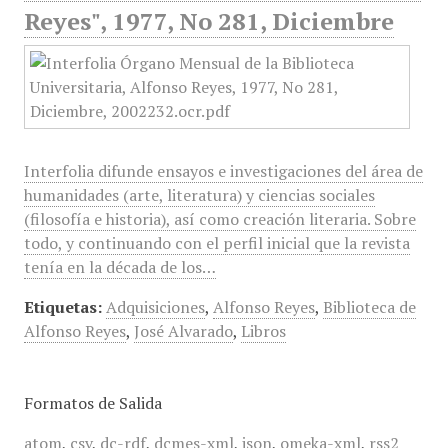
Reyes", 1977, No 281, Diciembre
Interfolia difunde ensayos e investigaciones del área de
humanidades (arte, literatura) y ciencias sociales
(filosofía e historia), así como creación literaria. Sobre
todo, y continuando con el perfil inicial que la revista
tenía en la década de los…
Etiquetas:
Adquisiciones
,
Alfonso Reyes
,
Biblioteca de
Alfonso Reyes
,
José Alvarado
,
Libros
Formatos de Salida
atom
,
csv
,
dc-rdf
,
dcmes-xml
,
json
,
omeka-xml
,
rss2