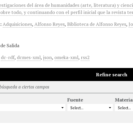
estigaciones del área de humanidades (arte, literatura) y ciencia
 Sobre todo, y continuando con el perfil inicial que la revista t
:
Adquisiciones
,
Alfonso Reyes
,
Biblioteca de Alfonso Reyes
,
J
de Salida
,
dc-rdf
,
dcmes-xml
,
json
,
omeka-xml
,
rss2
Refine search
 búsqueda a ciertos campos
Fuente
Materia