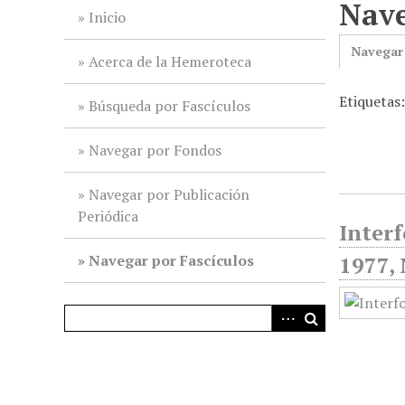
Nave
i
Inicio
n
Navegar
c
Acerca de la Hemeroteca
i
Etiquetas:
p
Búsqueda por Fascículos
a
l
Navegar por Fondos
Navegar por Publicación
Periódica
Interf
Navegar por Fascículos
1977,