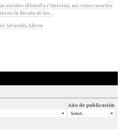
s sociales (filosofía e historia), así como creación
enía en la década de los…
osé Alvarado
,
Libros
Año de publicación