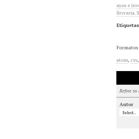
ayos e inv
literaria.
Etiquetas
Formatos 
atom
,
csv
Refine su
Autor