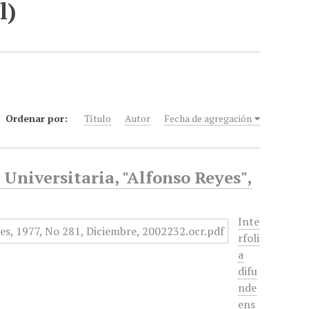
l)
Ordenar por:
Título
Autor
Fecha de agregación
 Universitaria, "Alfonso Reyes",
Inte
rfoli
a
difu
nde
ens