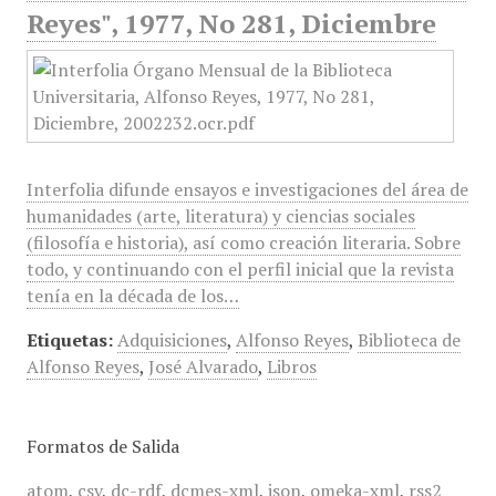
Reyes", 1977, No 281, Diciembre
Interfolia difunde ensayos e investigaciones del área de
humanidades (arte, literatura) y ciencias sociales
(filosofía e historia), así como creación literaria. Sobre
todo, y continuando con el perfil inicial que la revista
tenía en la década de los…
Etiquetas:
Adquisiciones
,
Alfonso Reyes
,
Biblioteca de
Alfonso Reyes
,
José Alvarado
,
Libros
Formatos de Salida
atom
,
csv
,
dc-rdf
,
dcmes-xml
,
json
,
omeka-xml
,
rss2