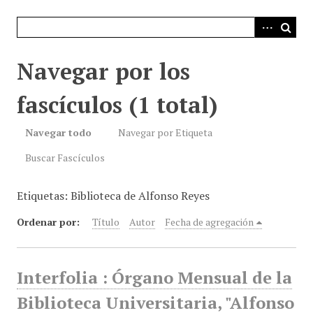
i
n
c
i
Navegar por los
p
a
fascículos (1 total)
l
Navegar todo
Navegar por Etiqueta
Buscar Fascículos
Etiquetas: Biblioteca de Alfonso Reyes
Ordenar por:
Título
Autor
Fecha de agregación
Interfolia : Órgano Mensual de la
Biblioteca Universitaria, "Alfonso