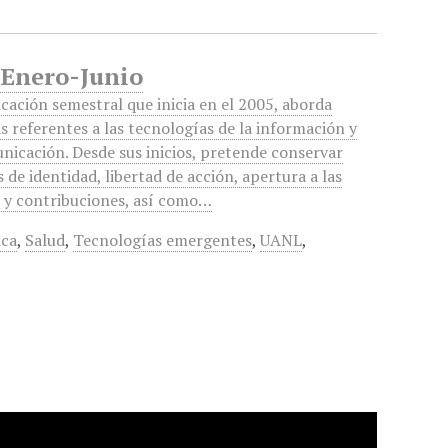
 Enero-Junio
icación semestral que inicia en el 2005, aborda
s referentes a las tecnologías de la información y
nicación. Desde sus inicios, pretende conservar
 de identidad, libertad de acción, apertura a las
s y contribuciones, así como…
ica
,
Salud
,
Tecnologías emergentes
,
UANL
,