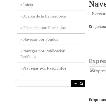
Nave
i
Inicio
n
Navegar
c
Acerca de la Hemeroteca
i
Etiquetas:
p
Búsqueda por Fascículos
a
l
Navegar por Fondos
Navegar por Publicación
Periódica
Expres
Navegar por Fascículos
Etiquetas