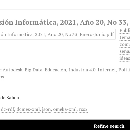
ión Informática, 2021, Año 20, No 33,
Publ
tema
comu
señas
idea
:
Autodesk
,
Big Data
,
Educación
,
Industria 4.0
,
Internet
,
Polít
os
de Salida
,
dc-rdf
,
dcmes-xml
,
json
,
omeka-xml
,
rss2
Refine search