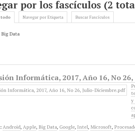
gar por los fascículos (2 tota
 todo
Navegar por Etiqueta
Buscar Fascículos
 Big Data
ión Informática, 2017, Año 16, No 26,
P
t
y
c
a
:
Android
,
Apple
,
Big Data
,
Google
,
Intel
,
Microsoft
,
Procesad