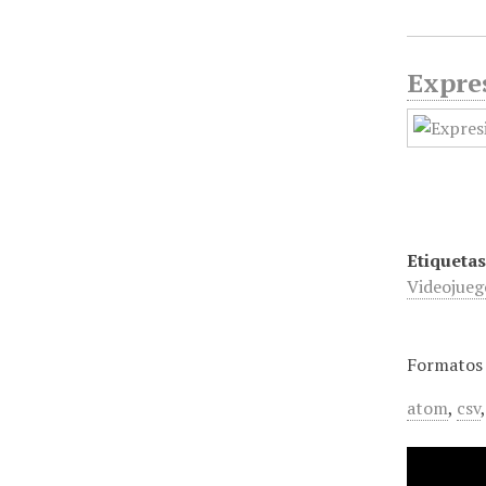
Expres
Etiquetas
Videojueg
Formatos 
atom
,
csv