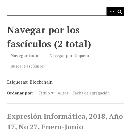
i
n
c
i
Navegar por los
p
a
fascículos (2 total)
l
Navegar todo
Navegar por Etiqueta
Buscar Fascículos
Etiquetas: Blockchain
Ordenar por:
Título
Autor
Fecha de agregación
Expresión Informática, 2018, Año
17, No 27, Enero-Junio