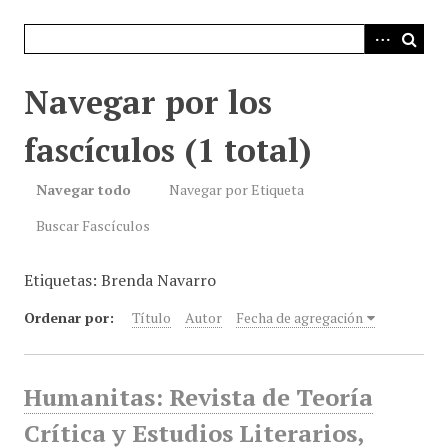
i
n
c
i
Navegar por los
p
a
fascículos (1 total)
l
Navegar todo
Navegar por Etiqueta
Buscar Fascículos
Etiquetas: Brenda Navarro
Ordenar por:
Título
Autor
Fecha de agregación
Humanitas: Revista de Teoría
Crítica y Estudios Literarios,