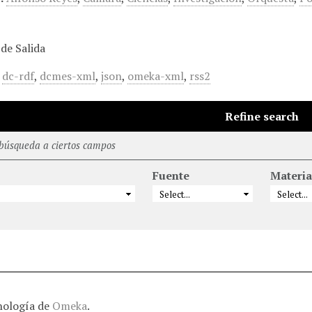
de Salida
,
dc-rdf
,
dcmes-xml
,
json
,
omeka-xml
,
rss2
Refine search
 búsqueda a ciertos campos
Fuente
Materia
nología de
Omeka
.