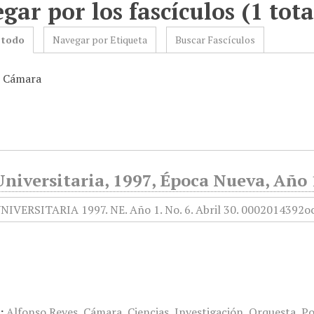
gar por los fascículos (1 tota
 todo
Navegar por Etiqueta
Buscar Fascículos
: Cámara
niversitaria, 1997, Época Nueva, Año 1
:
Alfonso Reyes
,
Cámara
,
Ciencias
,
Investigación
,
Orquesta
,
Po