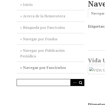
Nave
i
Inicio
n
Navegar
c
Acerca de la Hemeroteca
i
Etiquetas
p
Búsqueda por Fascículos
a
l
Navegar por Fondos
Navegar por Publicación
Periódica
Vida U
Navegar por Fascículos
Etiquetas