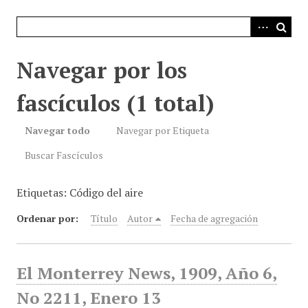
i
n
c
i
Navegar por los
p
a
fascículos (1 total)
l
Navegar todo
Navegar por Etiqueta
Buscar Fascículos
Etiquetas: Código del aire
Ordenar por:
Título
Autor
Fecha de agregación
El Monterrey News, 1909, Año 6,
No 2211, Enero 13