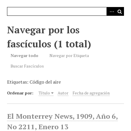
i
n
c
i
Navegar por los
p
a
fascículos (1 total)
l
Navegar todo
Navegar por Etiqueta
Buscar Fascículos
Etiquetas: Código del aire
Ordenar por:
Título
Autor
Fecha de agregación
El Monterrey News, 1909, Año 6,
No 2211, Enero 13