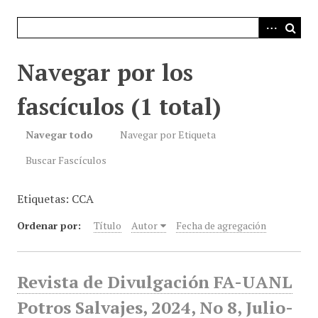
i
n
c
i
Navegar por los
p
a
fascículos (1 total)
l
Navegar todo
Navegar por Etiqueta
Buscar Fascículos
Etiquetas: CCA
Ordenar por:
Título
Autor
Fecha de agregación
Revista de Divulgación FA-UANL
Potros Salvajes, 2024, No 8, Julio-