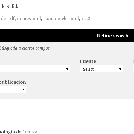
de Salida
,
dc-rdf
,
dcmes-xml
,
json
,
omeka-xml
,
rss2
Refine search
 búsqueda a ciertos campos
Fuente
publicación
nología de
Omeka
.