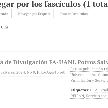
gar por los fascículos (1 tota
 todo
Navegar por Etiqueta
Buscar Fascículos
: CCA
a de Divulgación FA-UANL Potros Salva
Es una publicación tr
Universidad Autónoma
Vinculación y Servici
Etiquetas:
CCA
,
Grad
PELIAN
,
Servicio soci