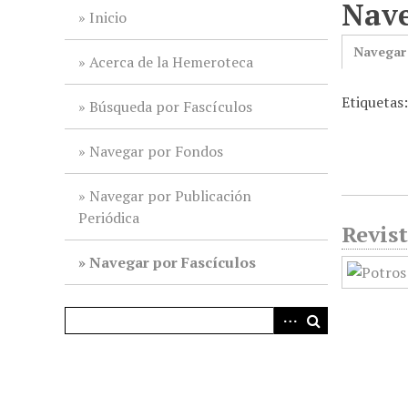
Nave
i
Inicio
n
Navegar
c
Acerca de la Hemeroteca
i
Etiquetas
p
Búsqueda por Fascículos
a
l
Navegar por Fondos
Navegar por Publicación
Periódica
Revist
Navegar por Fascículos