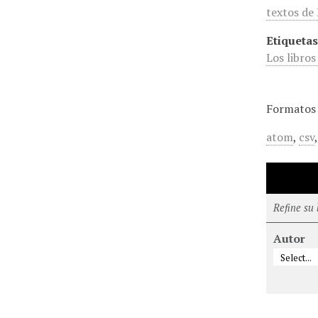
textos de
Etiquetas
Los libros
Formatos 
atom
,
csv
Refine su
Autor