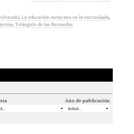
 Alvarado
,
La educación mexicana en la encrucijada
,
ijerina
,
Triángulo de las Bermudas
ria
Año de publicación