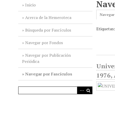
Nave
i
Inicio
n
Navegar
c
Acerca de la Hemeroteca
i
Etiquetas
p
Búsqueda por Fascículos
a
l
Navegar por Fondos
Navegar por Publicación
Periódica
Unive
Navegar por Fascículos
1976, 