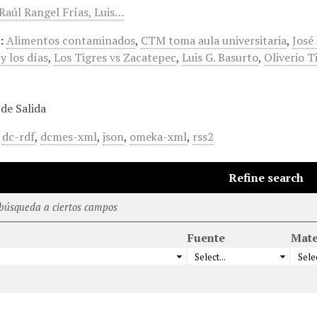
 Raúl Rangel Frías, Luis…
:
Alimentos contaminados
,
CTM toma aula universitaria
,
José
 y los días
,
Los Tigres vs Zacatepec
,
Luis G. Basurto
,
Oliverio T
de Salida
,
dc-rdf
,
dcmes-xml
,
json
,
omeka-xml
,
rss2
Refine search
 búsqueda a ciertos campos
Fuente
Mate