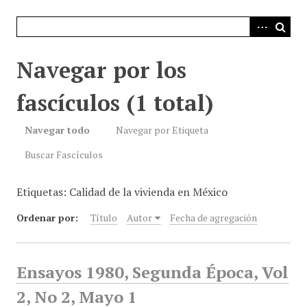
i
n
c
i
Navegar por los
p
a
fascículos (1 total)
l
Navegar todo
Navegar por Etiqueta
Buscar Fascículos
Etiquetas: Calidad de la vivienda en México
Ordenar por:
Título
Autor
Fecha de agregación
Ensayos 1980, Segunda Época, Vol
2, No 2, Mayo 1