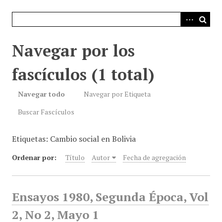
i
n
c
i
Navegar por los
p
a
fascículos (1 total)
l
Navegar todo
Navegar por Etiqueta
Buscar Fascículos
Etiquetas: Cambio social en Bolivia
Ordenar por:
Título
Autor
Fecha de agregación
Ensayos 1980, Segunda Época, Vol
2, No 2, Mayo 1