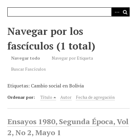
i
n
c
i
Navegar por los
p
a
fascículos (1 total)
l
Navegar todo
Navegar por Etiqueta
Buscar Fascículos
Etiquetas: Cambio social en Bolivia
Ordenar por:
Título
Autor
Fecha de agregación
Ensayos 1980, Segunda Época, Vol
2, No 2, Mayo 1