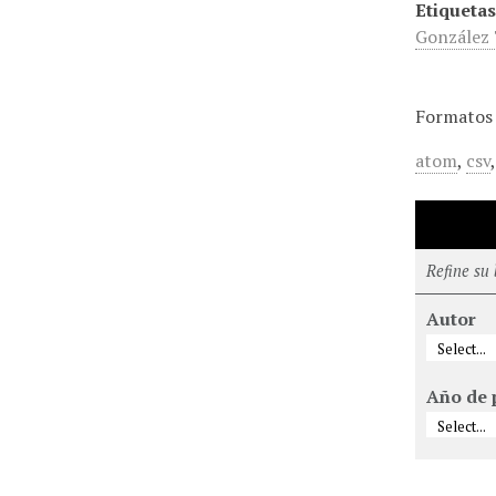
Etiquetas
González 
Formatos 
atom
,
csv
Refine su
Autor
Año de 