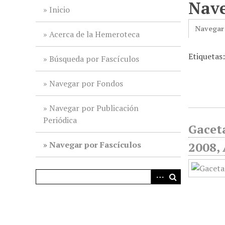
Nave
i
Inicio
n
Navegar
c
Acerca de la Hemeroteca
i
Etiquetas
p
Búsqueda por Fascículos
a
l
Navegar por Fondos
Navegar por Publicación
Periódica
Gaceta
Navegar por Fascículos
2008, 