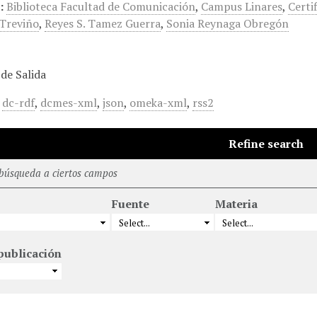
:
Biblioteca Facultad de Comunicación
,
Campus Linares
,
Certi
Treviño
,
Reyes S. Tamez Guerra
,
Sonia Reynaga Obregón
de Salida
,
dc-rdf
,
dcmes-xml
,
json
,
omeka-xml
,
rss2
Refine search
 búsqueda a ciertos campos
Fuente
Materia
publicación