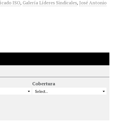
ficado ISO
,
Galería Líderes Sindicales
,
José Antonio
Cobertura