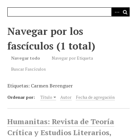
i
n
c
i
Navegar por los
p
a
fascículos (1 total)
l
Navegar todo
Navegar por Etiqueta
Buscar Fascículos
Etiquetas: Carmen Berenguer
Ordenar por:
Título
Autor
Fecha de agregación
Humanitas: Revista de Teoría
Crítica y Estudios Literarios,