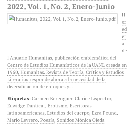
2022, Vol. 1, No. 2, Enero-Junio
H
er
ed
er
a
de
l Anuario Humanitas, publicación emblemática del
Centro de Estudios Humanísticos de la UANL creada en
1960, Humanitas. Revista de Teoría, Crítica y Estudios
Literarios responde ahora a la necesidad de la
diversificación de enfoques y…
Etiquetas:
Carmen Berenguer
,
Clarice Lispector
,
Edwidge Danticat
,
Erotismo
,
Escritoras
latinoamericanas
,
Estudios del cuerpo
,
Ezra Pound
,
Mario Levrero
,
Poesía
,
Sonidos Mónica Ojeda