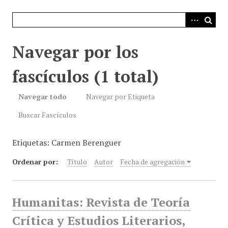
i
n
c
i
Navegar por los
p
a
fascículos (1 total)
l
Navegar todo
Navegar por Etiqueta
Buscar Fascículos
Etiquetas: Carmen Berenguer
Ordenar por:
Título
Autor
Fecha de agregación
Humanitas: Revista de Teoría
Crítica y Estudios Literarios,