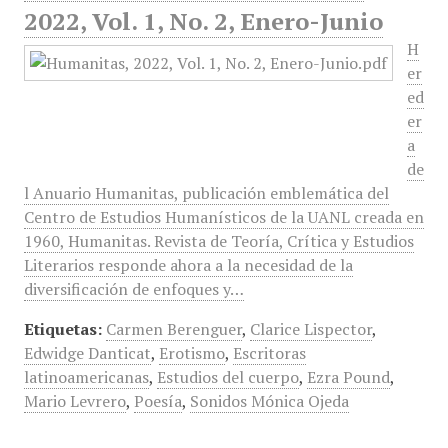
2022, Vol. 1, No. 2, Enero-Junio
H
er
ed
er
a
de
l Anuario Humanitas, publicación emblemática del
Centro de Estudios Humanísticos de la UANL creada en
1960, Humanitas. Revista de Teoría, Crítica y Estudios
Literarios responde ahora a la necesidad de la
diversificación de enfoques y…
Etiquetas:
Carmen Berenguer
,
Clarice Lispector
,
Edwidge Danticat
,
Erotismo
,
Escritoras
latinoamericanas
,
Estudios del cuerpo
,
Ezra Pound
,
Mario Levrero
,
Poesía
,
Sonidos Mónica Ojeda