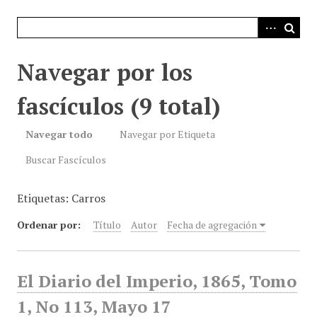
i
n
c
i
Navegar por los
p
a
fascículos (9 total)
l
Navegar todo
Navegar por Etiqueta
Buscar Fascículos
Etiquetas: Carros
Ordenar por:
Título
Autor
Fecha de agregación
El Diario del Imperio, 1865, Tomo
1, No 113, Mayo 17