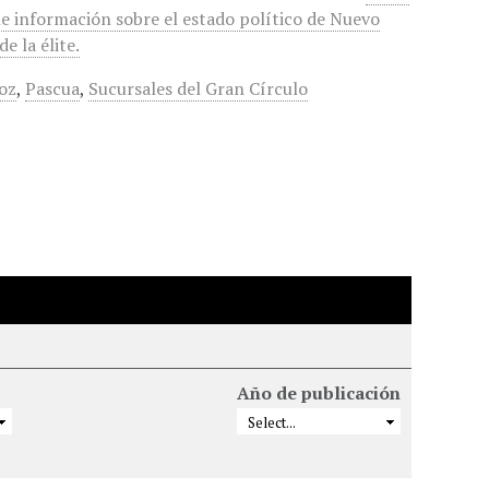
ne información sobre el estado político de Nuevo
e la élite.
oz
,
Pascua
,
Sucursales del Gran Círculo
Año de publicación