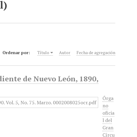
l)
Ordenar por:
Título
Autor
Fecha de agregación
diente de Nuevo León, 1890,
Órga
no
oficia
l del
Gran
Círcu