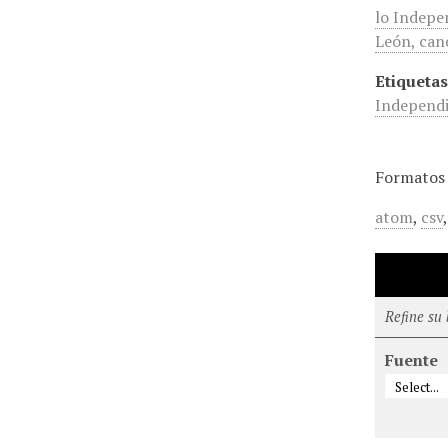
lo Indepe
León, cand
Etiquetas
Independi
Formatos 
atom
,
csv
Refine su
Fuente