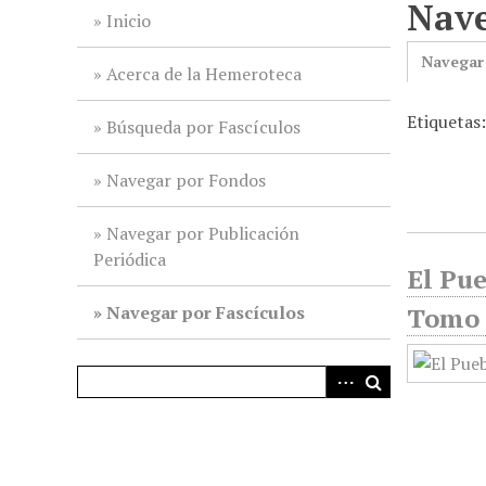
Nave
i
Inicio
n
Navegar
c
Acerca de la Hemeroteca
i
Etiquetas
p
Búsqueda por Fascículos
a
l
Navegar por Fondos
Navegar por Publicación
Periódica
El Pu
Navegar por Fascículos
Tomo 