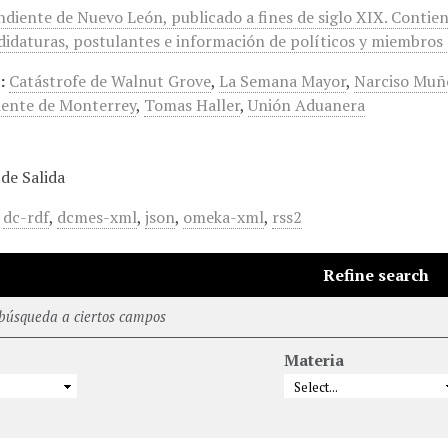
ndiente de Nuevo León, publicado a fines de siglo XIX. Contie
idaturas, postulantes e información de políticos y miembros d
:
Catástrofe de Walnut Grove
,
La Semana Mayor
,
Narciso Muñ
ente de Monterrey
,
Tomas Haller
,
Unión Aduanera
de Salida
,
dc-rdf
,
dcmes-xml
,
json
,
omeka-xml
,
rss2
Refine search
 búsqueda a ciertos campos
Materia