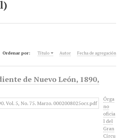
l)
Ordenar por:
Título
Autor
Fecha de agregación
diente de Nuevo León, 1890,
Órga
no
oficia
l del
Gran
Círcu