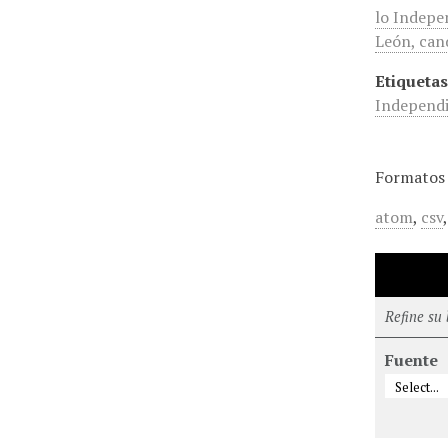
lo Indepe
León, cand
Etiquetas
Independi
Formatos 
atom
,
csv
Refine su
Fuente