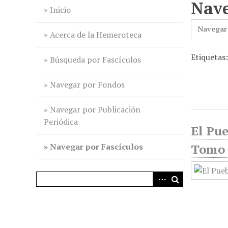
Nave
i
Inicio
n
Navegar
c
Acerca de la Hemeroteca
i
Etiquetas
p
Búsqueda por Fascículos
a
l
Navegar por Fondos
Navegar por Publicación
Periódica
El Pu
Navegar por Fascículos
Tomo 