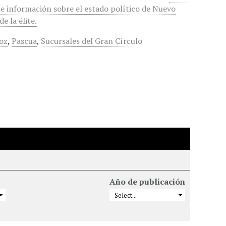
ne información sobre el estado político de Nuevo
e la élite.
oz
,
Pascua
,
Sucursales del Gran Círculo
Año de publicación