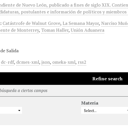
ndiente de Nuevo León, publicado a fines de siglo XIX. Contie
idaturas, postulantes e información de políticos y miembros d
:
Catástrofe de Walnut Grove
,
La Semana Mayor
,
Narciso Muñ
ente de Monterrey
,
Tomas Haller
,
Unión Aduanera
de Salida
,
dc-rdf
,
dcmes-xml
,
json
,
omeka-xml
,
rss2
Refine search
 búsqueda a ciertos campos
Materia