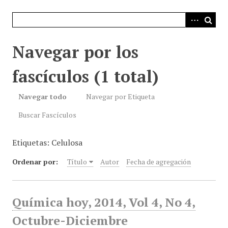
i
n
c
i
Navegar por los
p
a
fascículos (1 total)
l
Navegar todo
Navegar por Etiqueta
Buscar Fascículos
Etiquetas: Celulosa
Ordenar por:
Título
Autor
Fecha de agregación
Química hoy, 2014, Vol 4, No 4,
Octubre-Diciembre