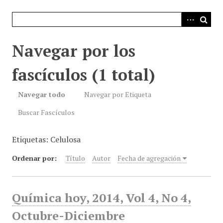
i
n
c
i
Navegar por los
p
a
fascículos (1 total)
l
Navegar todo
Navegar por Etiqueta
Buscar Fascículos
Etiquetas: Celulosa
Ordenar por:
Título
Autor
Fecha de agregación
Química hoy, 2014, Vol 4, No 4,
Octubre-Diciembre