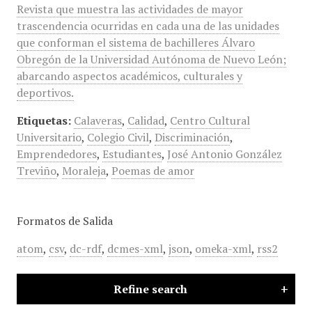
Revista que muestra las actividades de mayor
trascendencia ocurridas en cada una de las unidades
que conforman el sistema de bachilleres Álvaro
Obregón de la Universidad Autónoma de Nuevo León;
abarcando aspectos académicos, culturales y
deportivos.
Etiquetas:
Calaveras
,
Calidad
,
Centro Cultural
Universitario
,
Colegio Civil
,
Discriminación
,
Emprendedores
,
Estudiantes
,
José Antonio González
Treviño
,
Moraleja
,
Poemas de amor
Formatos de Salida
atom
,
csv
,
dc-rdf
,
dcmes-xml
,
json
,
omeka-xml
,
rss2
Refine search