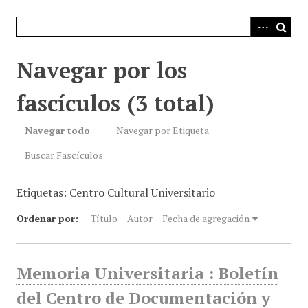
i
n
c
i
Navegar por los
p
a
fascículos (3 total)
l
Navegar todo
Navegar por Etiqueta
Buscar Fascículos
Etiquetas: Centro Cultural Universitario
Ordenar por:
Título
Autor
Fecha de agregación
Memoria Universitaria : Boletín
del Centro de Documentación y