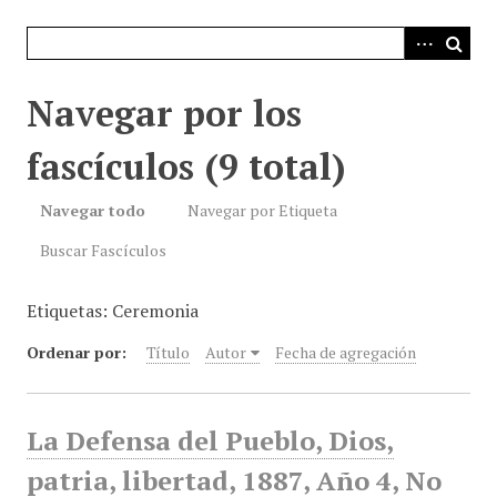
i
n
c
i
Navegar por los
p
a
fascículos (9 total)
l
Navegar todo
Navegar por Etiqueta
Buscar Fascículos
Etiquetas: Ceremonia
Ordenar por:
Título
Autor
Fecha de agregación
La Defensa del Pueblo, Dios,
patria, libertad, 1887, Año 4, No