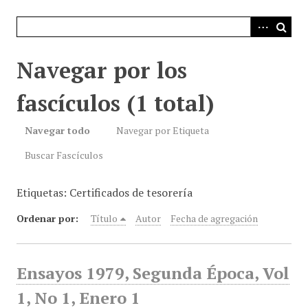
i
n
c
i
Navegar por los
p
a
fascículos (1 total)
l
Navegar todo
Navegar por Etiqueta
Buscar Fascículos
Etiquetas: Certificados de tesorería
Ordenar por:
Título
Autor
Fecha de agregación
Ensayos 1979, Segunda Época, Vol
1, No 1, Enero 1