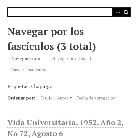
i
n
c
i
Navegar por los
p
a
fascículos (3 total)
l
Navegar todo
Navegar por Etiqueta
Buscar Fascículos
Etiquetas: Chapingo
Ordenar por:
Título
Autor
Fecha de agregación
Vida Universitaria, 1952, Año 2,
No 72, Agosto 6