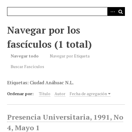
i
n
c
i
Navegar por los
p
a
fascículos (1 total)
l
Navegar todo
Navegar por Etiqueta
Buscar Fascículos
Etiquetas: Ciudad Anáhuac N.L.
Ordenar por:
Título
Autor
Fecha de agregación
Presencia Universitaria, 1991, No
4, Mayo 1