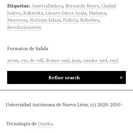
Etiquetas:
Ametralladora
,
Bernardo Reyes
,
Ciudad
Juárez
,
Kakatuka
,
Lázaro Garza Ayala
,
Mañana
,
Morteros
,
Noticias falsas
,
Policía
,
Rebeldes
,
Revolucionarios
Formatos de Salida
atom
,
csv
,
dc-rdf
,
dcmes-xml
,
json
,
omeka-xml
,
rss2
Refine search
Universidad Autónoma de Nuevo Léon, (c) 2020-2030 -
Tecnología de
Omeka
.