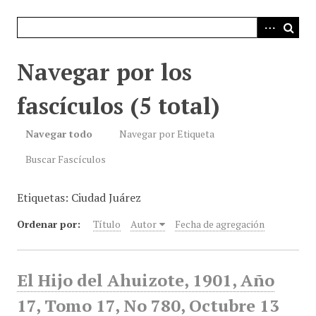
i
n
c
i
Navegar por los
p
a
fascículos (5 total)
l
Navegar todo
Navegar por Etiqueta
Buscar Fascículos
Etiquetas: Ciudad Juárez
Ordenar por:
Título
Autor
Fecha de agregación
El Hijo del Ahuizote, 1901, Año
17, Tomo 17, No 780, Octubre 13