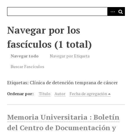
i
n
c
i
Navegar por los
p
a
fascículos (1 total)
l
Navegar todo
Navegar por Etiqueta
Buscar Fascículos
Etiquetas: Clínica de detención temprana de cáncer
Ordenar por:
Título
Autor
Fecha de agregación
Memoria Universitaria : Boletín
del Centro de Documentación y