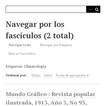
i
n
c
i
Navegar por los
p
a
fascículos (2 total)
l
Navegar todo
Navegar por Etiqueta
Buscar Fascículos
Etiquetas: Climatología
Ordenar por:
Título
Autor
Fecha de agregación
Mundo Gráfico : Revista popular
ilustrada, 1913, Año 3, No 93,