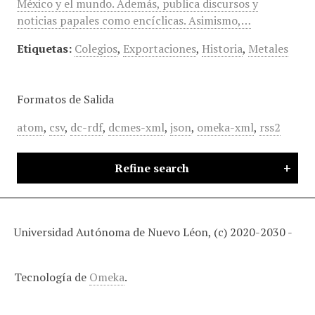
México y el mundo. Además, publica discursos y
noticias papales como encíclicas. Asimismo,…
Etiquetas:
Colegios
,
Exportaciones
,
Historia
,
Metales
Formatos de Salida
atom
,
csv
,
dc-rdf
,
dcmes-xml
,
json
,
omeka-xml
,
rss2
Refine search
Universidad Autónoma de Nuevo Léon, (c) 2020-2030 -
Tecnología de
Omeka
.