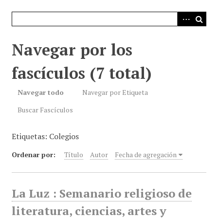
i
n
c
i
Navegar por los
p
a
fascículos (7 total)
l
Navegar todo
Navegar por Etiqueta
Buscar Fascículos
Etiquetas: Colegios
Ordenar por:
Título
Autor
Fecha de agregación
La Luz : Semanario religioso de
literatura, ciencias, artes y