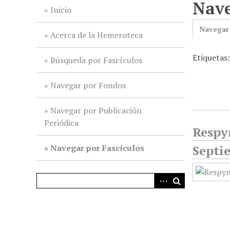
Nave
i
Inicio
n
Navegar
c
Acerca de la Hemeroteca
i
Etiquetas
p
Búsqueda por Fascículos
a
l
Navegar por Fondos
Navegar por Publicación
Periódica
Respyn
Navegar por Fascículos
Septi