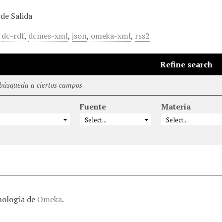
de Salida
,
dc-rdf
,
dcmes-xml
,
json
,
omeka-xml
,
rss2
Refine search
 búsqueda a ciertos campos
Fuente
Materia
nología de
Omeka
.