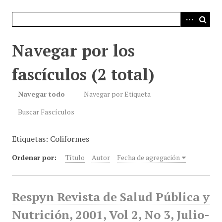
i
n
c
i
Navegar por los
p
a
fascículos (2 total)
l
Navegar todo
Navegar por Etiqueta
Buscar Fascículos
Etiquetas: Coliformes
Ordenar por:
Título
Autor
Fecha de agregación
Respyn Revista de Salud Pública y
Nutrición, 2001, Vol 2, No 3, Julio-