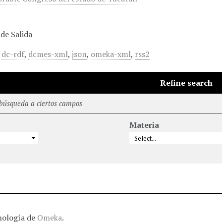
de Salida
,
dc-rdf
,
dcmes-xml
,
json
,
omeka-xml
,
rss2
Refine search
 búsqueda a ciertos campos
Materia
nología de
Omeka
.