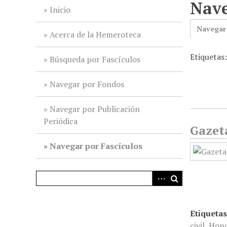
Nave
i
Inicio
n
Navegar
c
Acerca de la Hemeroteca
i
Etiquetas
p
Búsqueda por Fascículos
a
l
Navegar por Fondos
Navegar por Publicación
Periódica
Gazet
Navegar por Fascículos
Etiquetas
civil
,
Hono