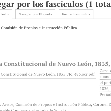
gar por los fascículos (1 tota
 todo
Navegar por Etiqueta
Buscar Fascículos
: Comisión de Propios e Instrucción Pública
a Constitucional de Nuevo León, 1835,
Gazet
cuando
el per
1826, 
Periód
:
Avisos
,
Comisión de Propios e Instrucción Pública
,
Coronel D
rable Congreso del estado de Yucatán