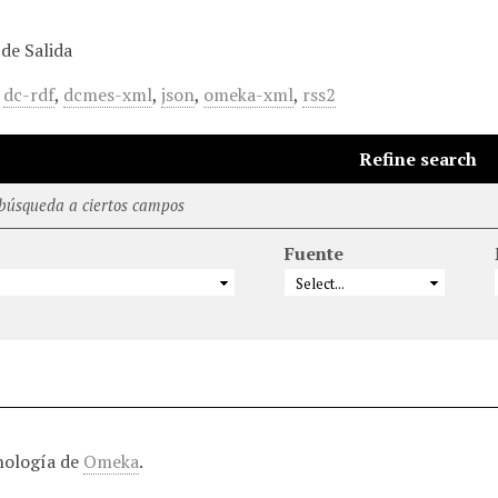
de Salida
,
dc-rdf
,
dcmes-xml
,
json
,
omeka-xml
,
rss2
Refine search
 búsqueda a ciertos campos
Fuente
nología de
Omeka
.