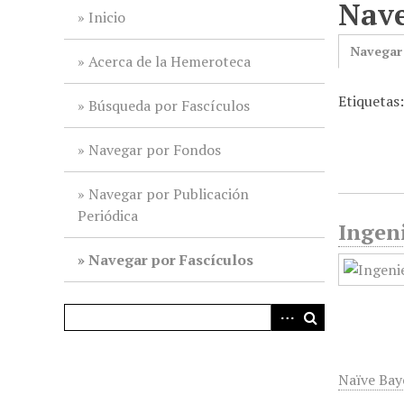
Nave
i
Inicio
n
Navegar
c
Acerca de la Hemeroteca
i
Etiquetas
p
Búsqueda por Fascículos
a
l
Navegar por Fondos
Navegar por Publicación
Periódica
Ingeni
Navegar por Fascículos
Naïve Bay