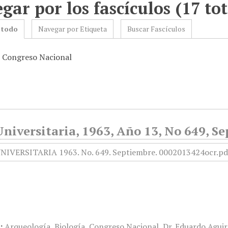
gar por los fascículos (17 tot
 todo
Navegar por Etiqueta
Buscar Fascículos
: Congreso Nacional
niversitaria, 1963, Año 13, No 649, S
:
Arqueología
,
Biología
,
Congreso Nacional
,
Dr. Eduardo Agui