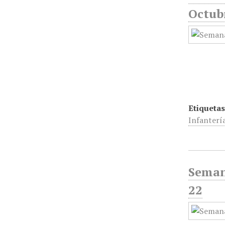
Octub
Etiquetas
Infanterí
Semana
22