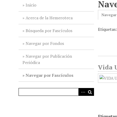
Nave
i
Inicio
n
Navegar
c
Acerca de la Hemeroteca
i
Etiquetas
p
Búsqueda por Fascículos
a
l
Navegar por Fondos
Navegar por Publicación
Periódica
Vida U
Navegar por Fascículos
Etiquetas