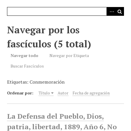
i
n
c
i
Navegar por los
p
a
fascículos (5 total)
l
Navegar todo
Navegar por Etiqueta
Buscar Fascículos
Etiquetas: Conmemoración
Ordenar por:
Título
Autor
Fecha de agregación
La Defensa del Pueblo, Dios,
patria, libertad, 1889, Año 6, No