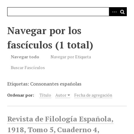
i
n
c
i
Navegar por los
p
a
fascículos (1 total)
l
Navegar todo
Navegar por Etiqueta
Buscar Fascículos
Etiquetas: Consonantes españolas
Ordenar por:
Título
Autor
Fecha de agregación
Revista de Filología Española,
1918, Tomo 5, Cuaderno 4,