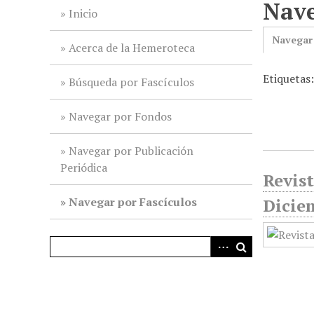
Nave
i
Inicio
n
Navegar
c
Acerca de la Hemeroteca
i
Etiquetas
p
Búsqueda por Fascículos
a
l
Navegar por Fondos
Navegar por Publicación
Periódica
Revist
Navegar por Fascículos
Dicie