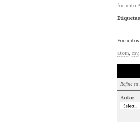
formato P
Etiquetas
Formatos 
atom
,
csv
Refine su
Autor