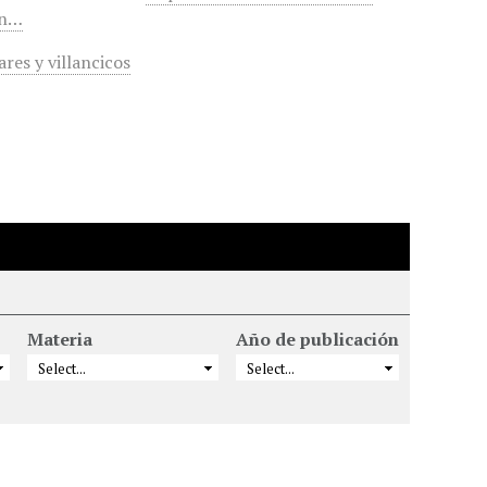
en…
res y villancicos
Materia
Año de publicación