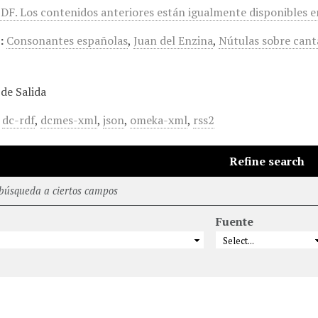
DF. Los contenidos anteriores están igualmente disponibles 
:
Consonantes españolas
,
Juan del Enzina
,
Nútulas sobre canta
de Salida
,
dc-rdf
,
dcmes-xml
,
json
,
omeka-xml
,
rss2
Refine search
 búsqueda a ciertos campos
Fuente